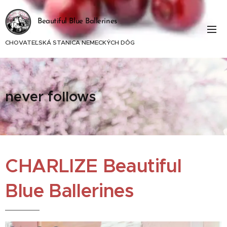
Beautiful Blue Ballerines
CHOVATEĽSKÁ STANICA NEMECKÝCH DÔG
never follows
CHARLIZE Beautiful
Blue Ballerines