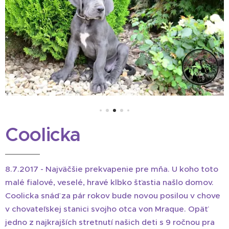
Coolicka
8.7.2017 - Najväčšie prekvapenie pre mňa. U koho toto
malé fialové, veselé, hravé klbko šťastia našlo domov.
Coolicka snáď za pár rokov bude novou posilou v chove
v chovateľskej stanici svojho otca von Mraque. Opäť
jedno z najkrajších stretnutí našich deti s 9 ročnou pra