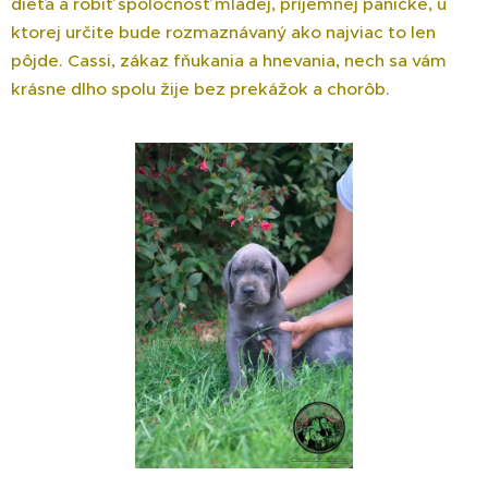
dieťa a robiť spoločnosť mladej, príjemnej paničke, u
ktorej určite bude rozmaznávaný ako najviac to len
pôjde. Cassi, zákaz fňukania a hnevania, nech sa vám
krásne dlho spolu žije bez prekážok a chorôb.