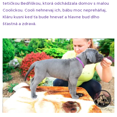
tetičkou Bedřiškou, ktorá odchádzala domov s malou
Coolickou. Cooli nehnevaj ich, bábu moc nepreháňaj,
Kláru kusni keď ťa bude hnevať a hlavne buď dlho
šťastná a zdravá.