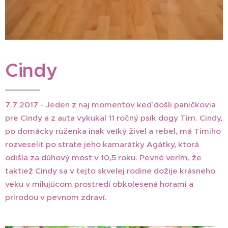
Cindy
7.7.2017 - Jeden z naj momentov keď došli paničkovia
pre Cindy a z auta vykukal 11 ročný psík dogy Tim. Cindy,
po domácky ruženka inak veľký živel a rebel, má Timiho
rozveseliť po strate jeho kamarátky Agátky, ktorá
odišla za dúhový most v 10,5 roku. Pevné verím, že
taktiež Cindy sa v tejto skvelej rodine dožije krásneho
veku v milujúcom prostredí obkolesená horami a
prírodou v pevnom zdraví.