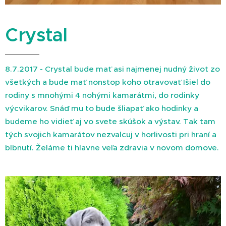
Crystal
8.7.2017 - Crystal bude mať asi najmenej nudný život zo
všetkých a bude mať nonstop koho otravovať Išiel do
rodiny s mnohými 4 nohými kamarátmi, do rodinky
výcvikarov. Snáď mu to bude šliapať ako hodinky a
budeme ho vidieť aj vo svete skúšok a výstav. Tak tam
tých svojich kamarátov nezvalcuj v horlivosti pri hraní a
blbnutí. Želáme ti hlavne veľa zdravia v novom domove.